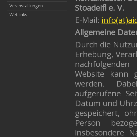
Stoadeifl e. V.
Veranstaltungen
Weblinks
E-Mail:
info(at)ai
Allgemeine Date
Durch die Nutzun
Erhebung, Verar
nachfolgenden
Website kann g
werden. Dabe
aufgerufene Se
Datum und Uhrze
gespeichert, oh
Person bezog
insbesondere N