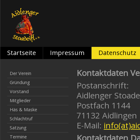
Startseite
Impressum
Datenschutz
Kontaktdaten Ve
Der Verein
Gründung
Postanschrift:
Vorstand
Aidlenger Stoadei
Mitglieder
Postfach 1144
Häs & Maske
71132 Aidlingen
Schlachtruf
E-Mail:
info(at)ai
Satzung
Kontaktdaten Da
Termine